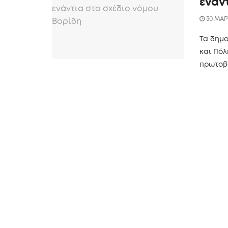
ενάν
30 ΜΑΡΤ
Τα δημ
και Πό
πρωτοβο