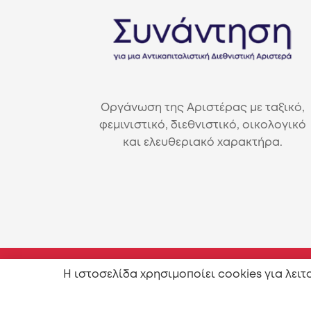
Οργάνωση της Αριστέρας με ταξικό,
φεμινιστικό, διεθνιστικό, οικολογικό
και ελευθεριακό χαρακτήρα.
Η ιστοσελίδα χρησιμοποίει cookies για λει
Επιτρέπεται η αναπαραγωγή και διανομή του