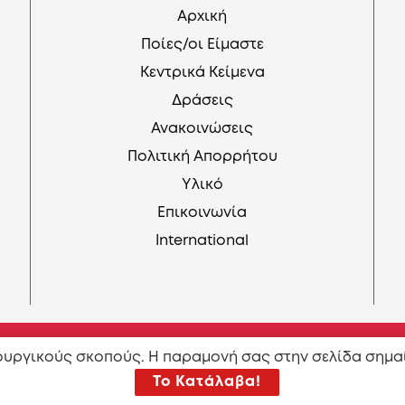
Αρχική
Ποίες/οι Είμαστε
Κεντρικά Κείμενα
Δράσεις
Ανακοινώσεις
Πολιτική Απορρήτου
Υλικό
Επικοινωνία
International
τουργικούς σκοπούς. Η παραμονή σας στην σελίδα σημα
 περιεχόμενου σύμφωνα με τους όρους της άδειας
Attributi
Το Κατάλαβα!