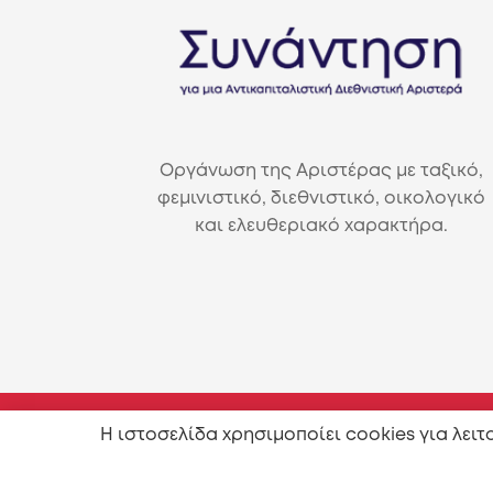
Οργάνωση της Αριστέρας με ταξικό,
φεμινιστικό, διεθνιστικό, οικολογικό
και ελευθεριακό χαρακτήρα.
Η ιστοσελίδα χρησιμοποίει cookies για λει
Επιτρέπεται η αναπαραγωγή και διανομή του