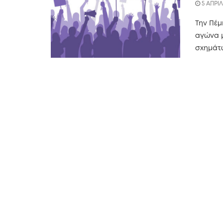
5 ΑΠΡΙΛ
Την Πέμ
αγώνα μ
σχημάτω