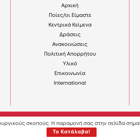
Αρχική
Ποίες/οι Είμαστε
Κεντρικά Κείμενα
Δράσεις
Ανακοινώσεις
Πολιτική Απορρήτου
Υλικό
Επικοινωνία
International
τουργικούς σκοπούς. Η παραμονή σας στην σελίδα σημα
 περιεχόμενου σύμφωνα με τους όρους της άδειας
Attributi
Το Κατάλαβα!