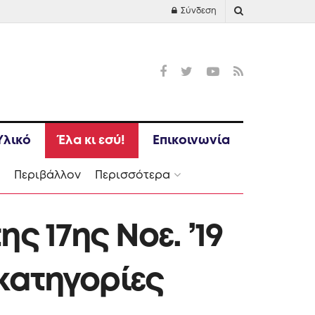
Σύνδεση
Υλικό
Έλα κι εσύ!
Επικοινωνία
Ι
Περιβάλλον
Περισσότερα
ς 17ης Νοε. ’19
κατηγορίες