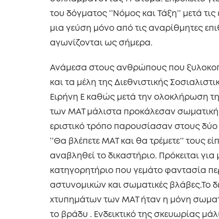
του δόγματος ‘’Νόμος και Τάξη’’ μετά τι
μια γεύση μόνο από τις αναρίθμητες επι
αγωνίζονται ως σήμερα.
Ανάμεσα στους ανθρώπους που ξυλοκοπ
και τα μέλη της Διεθνιστικής Σοσιαλιστικ
Ειρήνη Ε καθώς μετά την ολοκλήρωση της
των ΜΑΤ μάλιστα προκάλεσαν σωματική β
εριστικό τρόπο παρουσίασαν στους δύο φ
‘’Θα βλέπετε ΜΑΤ και θα τρέμετε’’ τους εί
αναβληθεί το δικαστήριο. Πρόκειται για
κατηγορητήριο που γεμάτο φαντασία πε
αστυνομικών και σωματικές βλάβες.Το δε
χτυπημάτων των ΜΑΤ ήταν η μόνη σωματ
το βράδυ . Ενδεικτικό της σκευωρίας μάλ