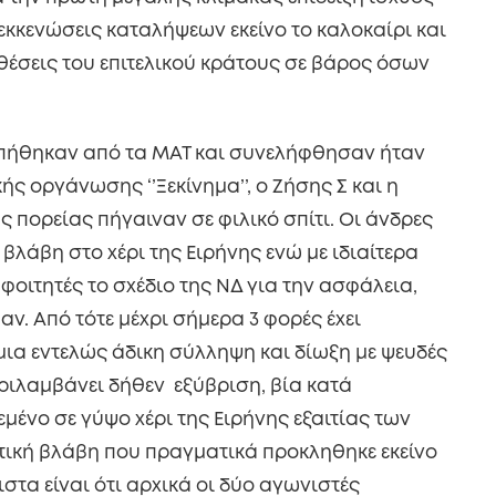
ς εκκενώσεις καταλήψεων εκείνο το καλοκαίρι και
θέσεις του επιτελικού κράτους σε βάρος όσων
ήθηκαν από τα ΜΑΤ και συνελήφθησαν ήταν
ής οργάνωσης ‘’Ξεκίνημα’’, ο Ζήσης Σ και η
 πορείας πήγαιναν σε φιλικό σπίτι. Οι άνδρες
λάβη στο χέρι της Ειρήνης ενώ με ιδιαίτερα
οιτητές το σχέδιο της ΝΔ για την ασφάλεια,
παν. Από τότε μέχρι σήμερα 3 φορές έχει
 μια εντελώς άδικη σύλληψη και δίωξη με ψευδές
ριλαμβάνει δήθεν εξύβριση, βία κατά
μένο σε γύψο χέρι της Ειρήνης εξαιτίας των
ική βλάβη που πραγματικά προκληθηκε εκείνο
ιστα είναι ότι αρχικά οι δύο αγωνιστές