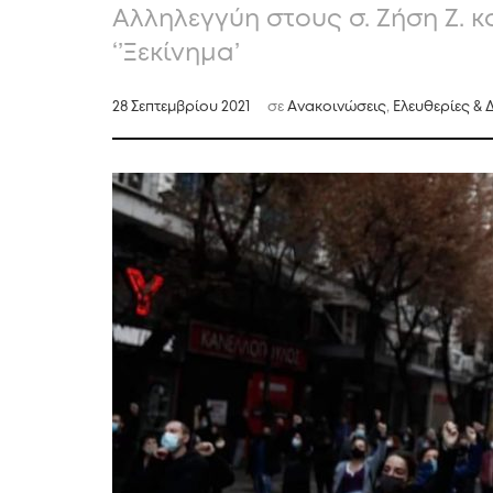
Αλληλεγγύη στους σ. Ζήση Ζ. κ
‘’Ξεκίνημα’
28 Σεπτεμβρίου 2021
σε
Ανακοινώσεις
,
Ελευθερίες & 