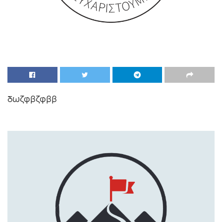
δωζφβζφββ