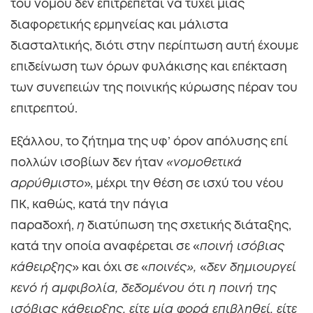
του νόμου δεν επιτρέπεται να τύχει μιας
διαφορετικής ερμηνείας και μάλιστα
διασταλτικής, διότι στην περίπτωση αυτή έχουμε
επιδείνωση των όρων φυλάκισης και επέκταση
των συνεπειών της ποινικής κύρωσης πέραν του
επιτρεπτού.
Εξάλλου, το ζήτημα της υφ’ όρον απόλυσης επί
πολλών ισοβίων δεν ήταν
«νομοθετικά
αρρύθμιστο
», μέχρι την θέση σε ισχύ του νέου
ΠΚ, καθώς, κατά την πάγια
παραδοχή,
η
διατύπωση της σχετικής διάταξης,
κατά την οποία αναφέρεται σε «
ποινή ισόβιας
κάθειρξης
» και όχι σε «
ποινές»,
«
δεν δημιουργεί
κενό ή αμφιβολία, δεδομένου ότι η ποινή της
ισόβιας κάθειρξης, είτε μία φορά επιβληθεί, είτε