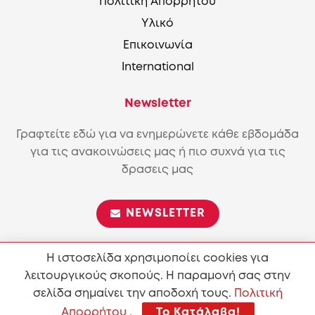
Πολιτική Απορρήτου
Υλικό
Επικοινωνία
International
Newsletter
Γραφτείτε εδώ για να ενημερώνετε κάθε εβδομάδα
για τις ανακοινώσεις μας ή πιο συχνά για τις
δρασεις μας
NEWSLETTER
Η ιστοσελίδα χρησιμοποίει cookies για
λειτουργικούς σκοπούς. Η παραμονή σας στην
Επιτρέπεται η αναπαραγωγή και διανομή του περιεχόμενου
σύμφωνα με τους όρους της άδειας
Attribution-ShareAlike
σελίδα σημαίνει την αποδοχή τους.
Πολιτική
4.0 International (CC BY-SA 4.0)
Απορρήτου
.
Το Κατάλαβα!