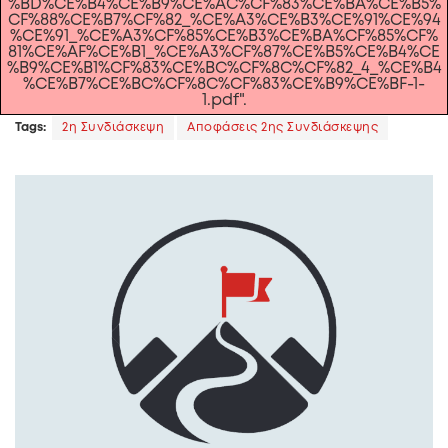
%BD%CE%B4%CE%B9%CE%AC%CF%83%CE%BA%CE%B5%
CF%88%CE%B7%CF%82_%CE%A3%CE%B3%CE%91%CE%94
%CE%91_%CE%A3%CF%85%CE%B3%CE%BA%CF%85%CF%
81%CE%AF%CE%B1_%CE%A3%CF%87%CE%B5%CE%B4%CE
%B9%CE%B1%CF%83%CE%BC%CF%8C%CF%82_4_%CE%B4
%CE%B7%CE%BC%CF%8C%CF%83%CE%B9%CE%BF-1-
1.pdf".
Tags:
2η Συνδιάσκεψη
Αποφάσεις 2ης Συνδιάσκεψης