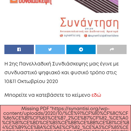
Η 2ης Πανελλαδική Συνδιάσκεψης μας έγινε με
συνδυαστικό ψηφιακό και φυσικό τρόπο στις
10&11 Οκτωβρίου 2020
Μπορείτε να κατεβάσετε το κείμενο
εδώ
Missing PDF "https://synantisi.org/wp-
content/uploads/2020/10/%CE%91%CF%80%CF%8C%CF
%86%CE%B1%CF%83%CE%B7_2%CE%B7%CF%82_%CE%A0
%CE%B1%CE%BD%CE%B5%CE%BB%CE%BB%CE%B1%CE%B
4%CE%B9%CE%BA%CE%AE%CF%82_%CE%A3%CF%85%CE