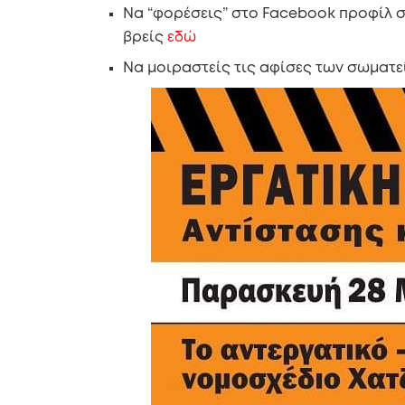
Να “φορέσεις” στο Facebook προφίλ σ
βρείς
εδώ
Να μοιραστείς τις αφίσες των σωματε