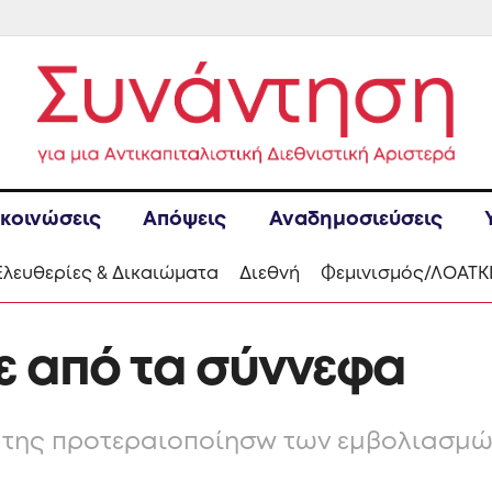
κοινώσεις
Απόψεις
Αναδημοσιεύσεις
Ελευθερίες & Δικαιώματα
Διεθνή
Φεμινισμός/ΛΟΑΤΚ
ε από τα σύννεφα
η της προτεραιοποίησw των εμβολιασμώ