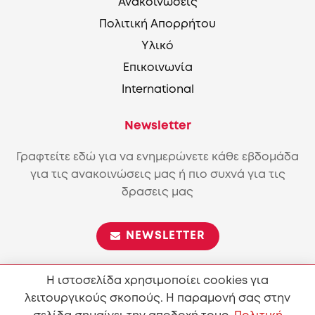
Ανακοινώσεις
Πολιτική Απορρήτου
Υλικό
Επικοινωνία
International
Newsletter
Γραφτείτε εδώ για να ενημερώνετε κάθε εβδομάδα
για τις ανακοινώσεις μας ή πιο συχνά για τις
δρασεις μας
NEWSLETTER
Η ιστοσελίδα χρησιμοποίει cookies για
λειτουργικούς σκοπούς. Η παραμονή σας στην
Επιτρέπεται η αναπαραγωγή και διανομή του περιεχόμενου
σύμφωνα με τους όρους της άδειας
Attribution-ShareAlike