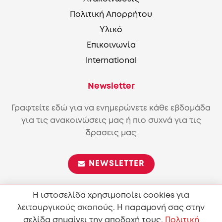
Πολιτική Απορρήτου
Υλικό
Επικοινωνία
International
Newsletter
Γραφτείτε εδώ για να ενημερώνετε κάθε εβδομάδα
για τις ανακοινώσεις μας ή πιο συχνά για τις
δρασεις μας
NEWSLETTER
Η ιστοσελίδα χρησιμοποίει cookies για
λειτουργικούς σκοπούς. Η παραμονή σας στην
Επιτρέπεται η αναπαραγωγή και διανομή του περιεχόμενου
σύμφωνα με τους όρους της άδειας
Attribution-ShareAlike
σελίδα σημαίνει την αποδοχή τους.
Πολιτική