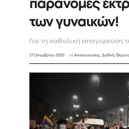
παράνομες εκτρ
των γυναικών!
Για τη καθολική απαγορεύση 
27 Οκτωβρίου 2020
σε
Ανακοινώσεις
,
Διεθνή
,
Φεμινι