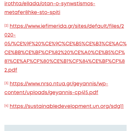
irothta/ellada/otan-o-synwstismos-
metafer8hke-sto-spiti
[2]
https://www.iefimerida.gr/sites/default/files/2
020-
05/%CE%9F%20%CE%9C%CE%B5%CE%B3%CE%AC%
CE%BB%CE%BF%CF%82%20%CE%A0%CE%B5%CF%
81%CE%AF%CF%80%CE%B1%CF%84%CE%BF%CF%8
2.pdf
[3]
https://www.nrso.ntua.gr/geyannis/wp-
content/uploads/geyannis-cp415.pdf
[4]
https://sustainabledevelopment.un.org/sdg11