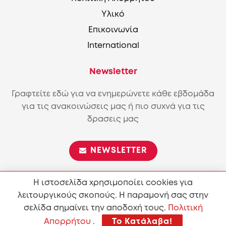
Υλικό
Επικοινωνία
International
Newsletter
Γραφτείτε εδώ για να ενημερώνετε κάθε εβδομάδα
για τις ανακοινώσεις μας ή πιο συχνά για τις
δρασεις μας
NEWSLETTER
Η ιστοσελίδα χρησιμοποίει cookies για
λειτουργικούς σκοπούς. Η παραμονή σας στην
Επιτρέπεται η αναπαραγωγή και διανομή του περιεχόμενου
σύμφωνα με τους όρους της άδειας
Attribution-ShareAlike
σελίδα σημαίνει την αποδοχή τους.
Πολιτική
4.0 International (CC BY-SA 4.0)
Απορρήτου
.
Το Κατάλαβα!