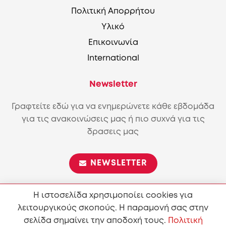
Πολιτική Απορρήτου
Υλικό
Επικοινωνία
International
Newsletter
Γραφτείτε εδώ για να ενημερώνετε κάθε εβδομάδα
για τις ανακοινώσεις μας ή πιο συχνά για τις
δρασεις μας
NEWSLETTER
Η ιστοσελίδα χρησιμοποίει cookies για
λειτουργικούς σκοπούς. Η παραμονή σας στην
Επιτρέπεται η αναπαραγωγή και διανομή του περιεχόμενου
σύμφωνα με τους όρους της άδειας
Attribution-ShareAlike
σελίδα σημαίνει την αποδοχή τους.
Πολιτική