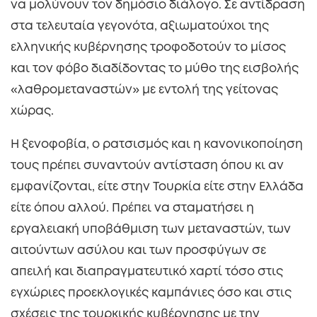
να μολύνουν τον δημόσιο διάλογο. Σε αντίδραση
στα τελευταία γεγονότα, αξιωματούχοι της
ελληνικής κυβέρνησης τροφοδοτούν το μίσος
και τον φόβο διαδίδοντας το μύθο της εισβολής
«λαθρομεταναστών» με εντολή της γείτονας
χώρας.
Η ξενοφοβία, ο ρατσισμός και η κανονικοποίηση
τους πρέπει συναντούν αντίσταση όπου κι αν
εμφανίζονται, είτε στην Τουρκία είτε στην Ελλάδα
είτε όπου αλλού. Πρέπει να σταματήσει η
εργαλειακή υποβάθμιση των μεταναστών, των
αιτούντων ασύλου και των προσφύγων σε
απειλή και διαπραγματευτικό χαρτί τόσο στις
εγχώριες προεκλογικές καμπάνιες όσο και στις
σχέσεις της τουρκικής κυβέρνησης με την