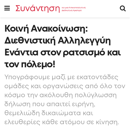
Κοινή Ανακοίνωση:
Διεθνιστική Αλληλεγγύη
Ενάντια στον ρατσισμό και
τον πόλεμο!
Υπογράφουμε μαζί με εκατοντάδες
ομάδες και οργανώσεις από όλο τον
κόσμο την ακόλουθη πολύγλωσση
δήλωση που απαιτεί ειρήνη,
θεμελιώδη δικαιώματα και
ελευθερίες κάθε ατόμου σε κίνηση.