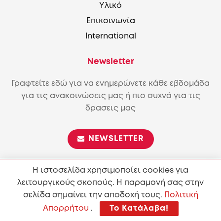
Υλικό
Επικοινωνία
International
Newsletter
Γραφτείτε εδώ για να ενημερώνετε κάθε εβδομάδα
για τις ανακοινώσεις μας ή πιο συχνά για τις
δρασεις μας
NEWSLETTER
Η ιστοσελίδα χρησιμοποίει cookies για
λειτουργικούς σκοπούς. Η παραμονή σας στην
Επιτρέπεται η αναπαραγωγή και διανομή του περιεχόμενου
σύμφωνα με τους όρους της άδειας
Attribution-ShareAlike
σελίδα σημαίνει την αποδοχή τους.
Πολιτική
4.0 International (CC BY-SA 4.0)
Απορρήτου
.
Το Κατάλαβα!