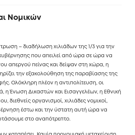
αι Νομικών
ντρωση – διαδήλωση χιλιάδων της 1/3 για την
 κυβέρνησης που απειλεί από ώρα σε ώρα να
υ απεργού πείνας και δείψαν στη χώρα, η
τηρίζει την εξακολούθηση της παραβίασης της
φής. Ολόκληρη πλέον η αντιπολίτευση, οι
ά, η Ένωση Δικαστών και Εισαγγελέων, η Εθνική
υ, διεθνείς οργανισμοί, χιλιάδες νομικοί,
υβέρνηση έστω και την ύστατη αυτή ώρα να
 φτάσουμε στο αναπότρεπτο.
ουν καταπέσει. Καμία προνομιακή μεταχείριση