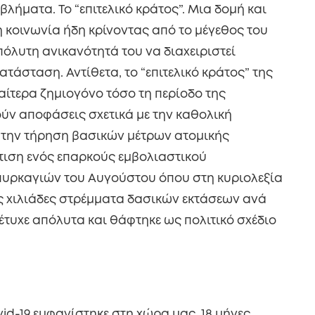
βλήματα. Το “επιτελικό κράτος”. Μια δομή και
τη κοινωνία ήδη κρίνοντας από το μέγεθος του
όλυτη ανικανότητά του να διαχειριστεί
τάσταση. Αντίθετα, το “επιτελικό κράτος” της
ίτερα ζημιογόνο τόσο τη περίοδο της
ύν αποφάσεις σχετικά με την καθολική
 την τήρηση βασικών μέτρων ατομικής
τιση ενός επαρκούς εμβολιαστικού
πυρκαγιών του Αυγούστου όπου στη κυριολεξία
ς χιλιάδες στρέμματα δασικών εκτάσεων ανά
έτυχε απόλυτα και θάφτηκε ως πολιτικό σχέδιο
id-19 εμφανίστηκε στη χώρα μας. 18 μήνες,