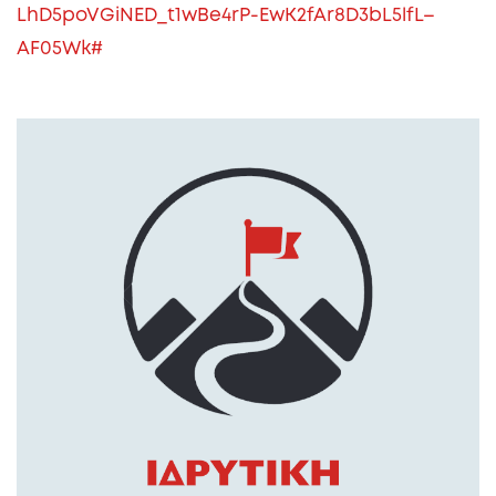
LhD5poVGiNED_t1wBe4rP-EwK2fAr8D3bL5lfL–
AF05Wk#