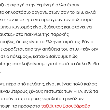
αζική σφαγή στην Υεμένη ή άλλα έχουν
) το οπλοστάσιο οργανώσεων σαν το ISIS, αλλά
χτηκαν κι όχι για να προάγουν τον πολιτισμό
ύπου κυνισμός είναι διάχυτος και φτάνει να
αίκτες» στο παιχνίδι της παροχής
αβες, όπως είναι το Ελληνικό κράτος. Εάν ο
, εκφράζεται από την απάθεια του στυλ «εάν δεν
σε ο πόλεμος;», καταλαβαίνουμε πώς
επίσης καταλαβαίνουμε γιατί αυτά τα όπλα δε θα
.
τ, πέρα από πελάτης, είναι κι ένας πολύ καλός
 μεγαλύτερους ξένους πιστωτές των ΗΠΑ, ενώ τα
ιστούν στις εισροές κεφαλαίου μεγάλων
άποψη, το πρόσφατο
ταξίδι του Σαουδάραβα