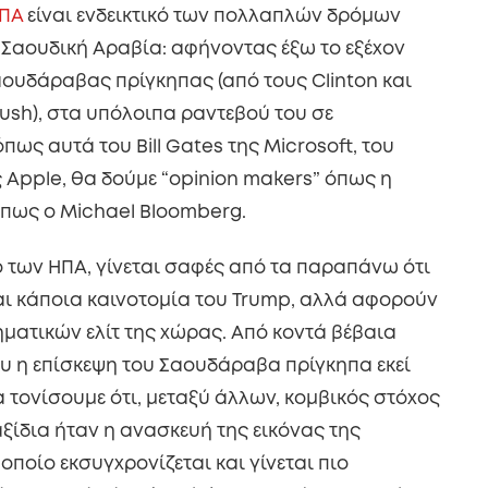
ΗΠΑ
είναι ενδεικτικό των πολλαπλών δρόμων
η Σαουδική Αραβία: αφήνοντας έξω το εξέχον
ουδάραβας πρίγκηπας (από τους Clinton και
Bush), στα υπόλοιπα ραντεβού του σε
ως αυτά του Bill Gates της Microsoft, του
ς Apple, θα δούμε “opinion makers” όπως η
όπως ο Michael Bloomberg.
 των ΗΠΑ, γίνεται σαφές από τα παραπάνω ότι
ίναι κάποια καινοτομία του Trump, αλλά αφορούν
ηματικών ελίτ της χώρας. Από κοντά βέβαια
ου η επίσκεψη του Σαουδάραβα πρίγκηπα εκεί
α τονίσουμε ότι, μεταξύ άλλων, κομβικός στόχος
ξίδια ήταν η ανασκευή της εικόνας της
οποίο εκσυγχρονίζεται και γίνεται πιο