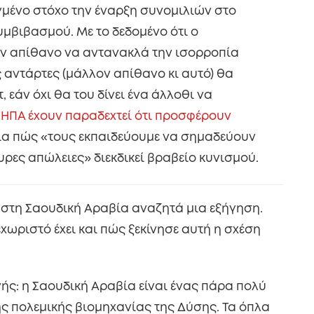
γμένο στόχο την έναρξη συνομιλιών στο
υμβιβασμού. Με το δεδομένο ότι ο
όν απίθανο να αντανακλά την ισορροπία
ς αντάρτες (μάλλον απίθανο κι αυτό) θα
 εάν όχι θα του δίνει ένα άλλοθι να
 ΗΠΑ έχουν παραδεχτεί ότι προσφέρουν
γία πώς «τους εκπαιδεύουμε να σημαδεύουν
ες απώλειες» διεκδικεί βραβείο κυνισμού.
στη Σαουδική Αραβία αναζητά μια εξήγηση.
ξεχωριστό έχει και πώς ξεκίνησε αυτή η σχέση
ς: η Σαουδική Αραβία είναι ένας πάρα πολύ
ης πολεμικής βιομηχανίας της Δύσης. Τα όπλα