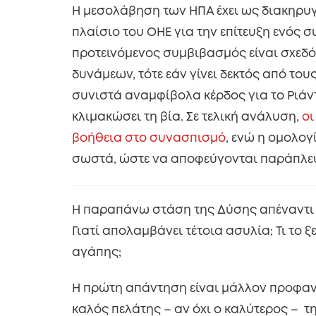
Η μεσολάβηση των ΗΠΑ έχει ως διακηρυ
πλαίσιο του ΟΗΕ για την επίτευξη ενός σ
προτεινόμενος συμβιβασμός είναι σχεδ
δυνάμεων, τότε εάν γίνει δεκτός από του
συνιστά αναμφίβολα κέρδος για το Ριάντ,
κλιμακώσει τη βία. Σε τελική ανάλυση,
οι
βοήθεια στο συνασπισμό
, ενώ η ομολο
σωστά, ώστε να αποφεύγονται παράπλευρ
Η παραπάνω στάση της Δύσης απέναντι 
Γιατί απολαμβάνει τέτοια ασυλία; Τι το 
αγάπης;
Η πρώτη απάντηση είναι μάλλον προφανή
καλός πελάτης – αν όχι ο καλύτερος – τ