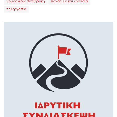
νομοσχέδιο Χατζηδάκη
πανδημία και εργασία
τηλεργασία