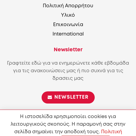
Πολιτική Απορρήτου
Υλικό
Επικοινωνία
International
Newsletter
Γραφτείτε εδώ για να ενημερώνετε κάθε εβδομάδα
για τις ανακοινώσεις μας ή πιο συχνά για τις
δρασεις μας
NEWSLETTER
Η ιστοσελίδα χρησιμοποίει cookies για
λειτουργικούς σκοπούς. Η παραμονή σας στην
Επιτρέπεται η αναπαραγωγή και διανομή του περιεχόμενου
σύμφωνα με τους όρους της άδειας
Attribution-ShareAlike
σελίδα σημαίνει την αποδοχή τους.
Πολιτική